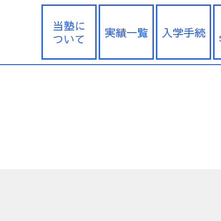
当塾に
実績一覧
入学手続
ついて